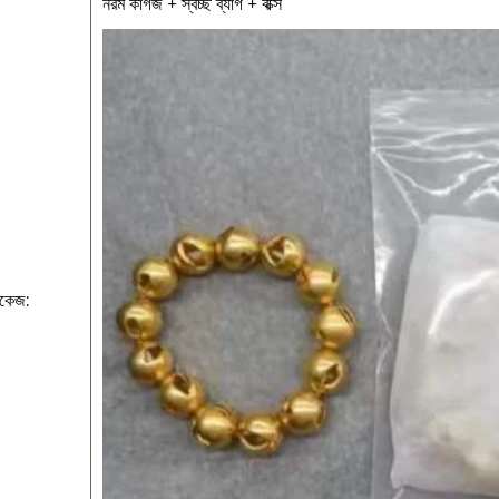
নরম কাগজ + স্বচ্ছ ব্যাগ + বাক্স
াকেজ: