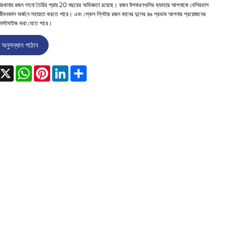
রখানায় রজন গহনা তৈরির প্রায় 20 বছরের অভিজ্ঞতা রয়েছে। রজন উপকরণগুলির ব্যবহার আপনাকে বেশিরভাগ
জীবনকাল অর্জনে সহায়তা করতে পারে। এবং স্কেল গ্লিটার রজন কানের দুলের রঙ প্রভাব আপনার প্রয়োজনের
কাস্টমাইজ করা যেতে পারে।
অনুসন্ধান পাঠান
acebook
X
WhatsApp
Pinterest
LinkedIn
Share