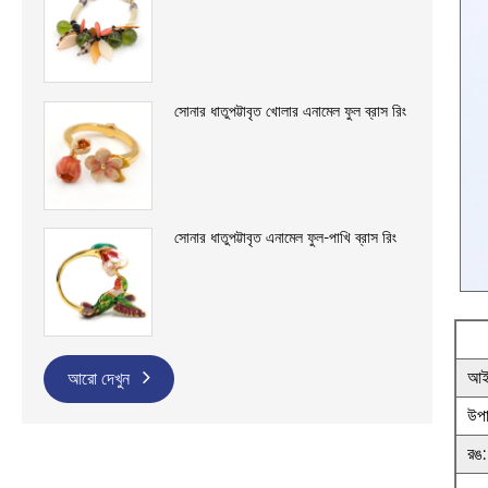
সোনার ধাতুপট্টাবৃত খোলার এনামেল ফুল ব্রাস রিং
সোনার ধাতুপট্টাবৃত এনামেল ফুল-পাখি ব্রাস রিং
আইট
আরো দেখুন
উপা
রঙ: