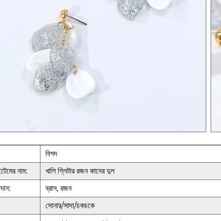
বিশদ
েমের নাম:
খালি গ্লিটার রজন কানের দুল
দান:
ব্রাস, রজন
সোনার/সাদা/চকচকে