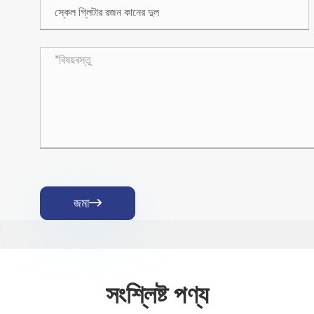
জমা

সংশ্লিষ্ট পণ্য