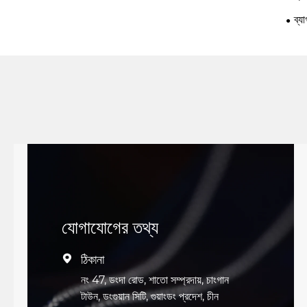
ব্য
যোগাযোগের তথ্য
ঠিকানা

নং 47, ডংদা রোড, শাতো সম্প্রদায়, চাংগান
টাউন, ডংগুয়ান সিটি, গুয়াংডং প্রদেশ, চীন