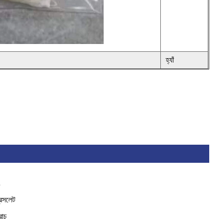
হ্যাঁ
ং
রেসলেট
রোচ