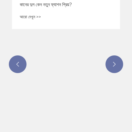
পিভিডি প্লেটিং গহনা ভাল?
আরো দেখুন >>

