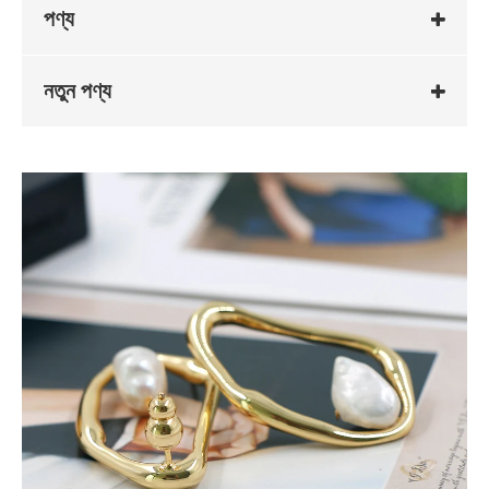
পণ্য
নতুন পণ্য