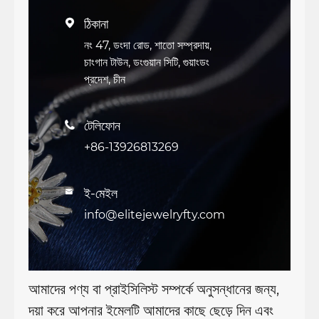
ঠিকানা

নং 47, ডংদা রোড, শাতো সম্প্রদায়,
চাংগান টাউন, ডংগুয়ান সিটি, গুয়াংডং
প্রদেশ, চীন
টেলিফোন

+86-13926813269
ই-মেইল

info@elitejewelryfty.com
আমাদের পণ্য বা প্রাইসিলিস্ট সম্পর্কে অনুসন্ধানের জন্য,
দয়া করে আপনার ইমেলটি আমাদের কাছে ছেড়ে দিন এবং