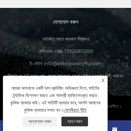
যোগাযোগ করুন
অভিজাত গহনা কারখানা সীমাবদ্ধ
টেলিফোন:
+86-13926813269
ই-মেইল:
info@elitejewelryfty.com
ঠিকানা:
নং 47, ডংদা রোড, শাতো সম্প্রদায়, চাংগান টাউন, ডংগুয়ান সিটি, গুয়াংডং
X
প্রদেশ, চীন
আমরা আপনাকে একটি ভাল ব্রাউজিং অভিজ্ঞতা দিতে, সাইটের
ট্র্যাফিক বিশ্লেষণ করতে এবং সামগ্রী ব্যক্তিগতকৃত করতে
কুকিজ ব্যবহার করি। এই সাইটটি ব্যবহার করে, আপনি আমাদের
কপিরাইট © 2025 এলিট গহনা কারখানা সীমাবদ্ধ সমস্ত অধিকার সংরক্ষিত।
কুকিজ ব্যবহারে সম্মত হন।
গোপনীয়তা নীতি
Links
Sitemap
RSS
XML
গোপনীয়তা নীতি
প্রত্যাখ্যান করুন
গ্রহণ করুন



