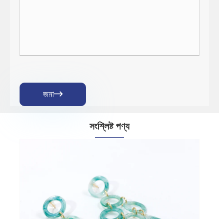
জমা

সংশ্লিষ্ট পণ্য
স্কেল গ্লিটার রজন কানের দুল
আরো দেখুন >>